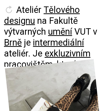
Ateliér
Tělového
designu
na
Fakultě
výtvarných
umění
VUT
v
Brně
je
intermediální
ateliér.
Je
exkluzivním
pracovištěm,
které
se
zabývá
reflexí
a
prezentací
lidského
těla,
tedy
i
vašeho
těla
ve
výtvarném
umění.