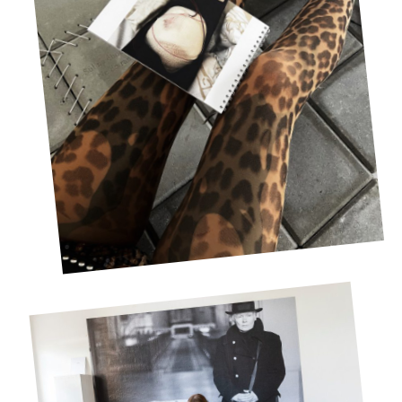
Zaměřujeme
se
na
jednotlivce,
na
dvojice,
na
společenství.
Vnímáme
formu
těla,
kostru,
anatomii,
tvarosloví.
Tělo
je
pro
nás
estetickým
objektem,
je
krásné,
i
když
je
postižené.
Je
normální,
i
když
je
queer.
Je
velmi
obyčejné,
ale
vyjadřujeme